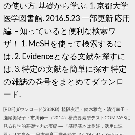
の使い方. 基礎から学ぶ. 1. 京都大学
医学図書館. 2016.5.23 一部更新 応用
編. – 知っていると便利な検索ワ
ザ！ 1. MeSHを使って検索するに
は. 2. Evidenceとなる文献を探すに
は. 3. 特定の文献を簡単に探す 特定
の雑誌の巻号をまとめてダウンロ
ード.
[PDF]ダウンロード(383KB); 植阪友理・鈴木雅之・清河幸子・
瀬尾美紀子・市川伸一（2014）構成要素型テストCOMPASSに
見る数学的基礎学力の実態 ― 「基礎基本は良好，活用に課
題」は本当か― 日本教育工学会論文, 37, 397-417. Springer: