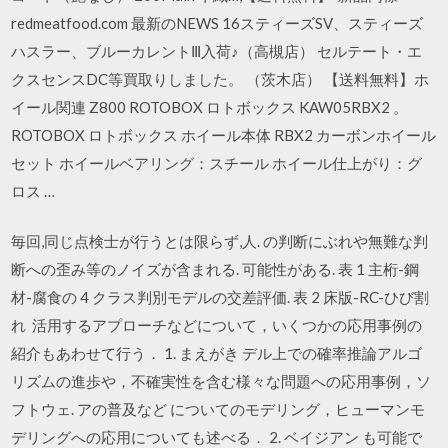
redmeatfood.com 最新のNEWS 16スティーズSV、スティーズ
ハスラー、ブルーカレントⅢ入荷♪（高槻店） セルテート・エ
クスセンスDC等買取りしました。 （茨木店） 【送料無料】ホ
イール関連 Z800 ROTOBOX ロトボックス KAW05RBX2 。
ROTOBOX ロトボックス ホイール本体 RBX2 カーボンホイール
セット ホイールベアリング：スチール ホイール仕上がり：グ
ロス …
毎回,同じ点検士が行うとは限らず,人. の判断にぶれや無難な判
断への歪み等のノイズが含まれる. 可能性がある. 表 1 主桁-鋼
材-腐食の 4 クラス判別モデルの交差評価. 表 2 床版-RC-ひび割
れ 活用するアプローチなどについて，いくつかの応用事例の
紹介もあわせて行う． 1. まえがき デル上での確率推論アルゴ
リズムの進歩や，不確実性を含む様々な問題への応用事例，ソ
フトウェ. アの普及など についてのモデリング，ヒューマンモ
デリングへの応用についても述べる． 2. ベイジアン も可能で