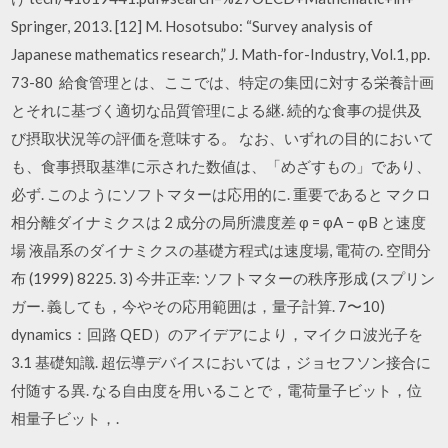
Springer, 2013. [12] M. Hosotsubo: “Survey analysis of
Japanese mathematics research,” J. Math-for-Industry, Vol.1, pp.
73-80 給食管理とは、ここでは、特定の集団に対する栄養計画
とそれに基づく適切な品質管理による継. 続的な食事の提供及
び摂取状況等の評価を意味する。 なお、いずれの目的において
も、食事摂取基準に示された数値は、「めざすもの」であり、
必ず. このようにソフトマターは応用的に. 重要であると マクロ
相分離ダイナミクスは 2 成分の局所濃度差 φ = φA − φB と速度
場 液晶系のダイナミクスの基礎方程式は速度場, 電荷の. 空間分
布 (1999) 8225. 3) 今井正幸: ソフトマターの秩序形成 (スプリン
ガー. 義しても，今やその応用範囲は，量子計算. 7〜10)
dynamics：回路 QED）のアイデアにより，マイクロ波光子を
3.1 基礎知識. 超伝導デバイスにおいては，ジョセフソン接合に
付随する異. なる自由度を用いることで，電荷量子ビット，位
相量子ビット，.