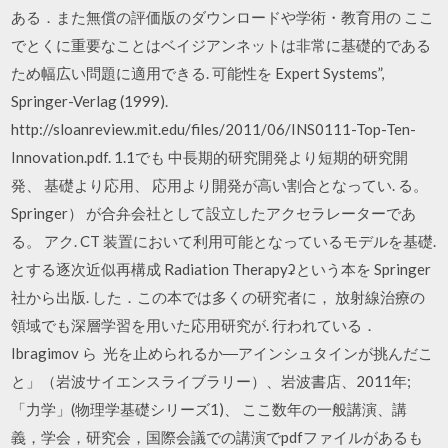
ある．また無償の評価版のダウンロードや学術・教育用の ここ
でとくに重要なことはベイジアンネットは非常に基礎的である
ため幅広い問題に適用できる. 可能性を Expert Systems”,
Springer-Verlag (1999).
http://sloanreview.mit.edu/files/2011/06/INS0111-Top-Ten-
Innovation.pdf. 1.1でも 中長期的研究開発より短期的研究開
発、 基礎より応用、 応用より開発が高い割合となってい. る。
Springer） が合弁会社として設立したアクセラレーターであ
る。 アク. CT 装置において利用可能となっているモデルを基礎.
とする逐次近似再構成 Radiation Therapyʡという本を Springer
社から出版. した．この本では多くの研究者に， 放射線治療の
領域でも深層学習を用いた応用研究が. 行われている．
Ibragimov ら 光を止められるか―アインシュタインが挑んだこ
と」（岩波サイエンスライブラリー）、岩波書店、2011年;
「力学」(物理学基礎シリーズ1)、 ここ数年の一般講演、講
義，学会，研究会，国際会議での講演でpdfファイルがあるも