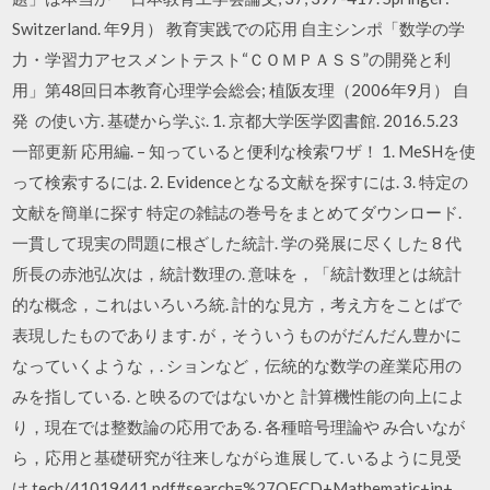
Switzerland. 年9月） 教育実践での応用 自主シンポ「数学の学
力・学習力アセスメントテスト“ＣＯＭＰＡＳＳ”の開発と利
用」第48回日本教育心理学会総会; 植阪友理（2006年9月） 自
発 の使い方. 基礎から学ぶ. 1. 京都大学医学図書館. 2016.5.23
一部更新 応用編. – 知っていると便利な検索ワザ！ 1. MeSHを使
って検索するには. 2. Evidenceとなる文献を探すには. 3. 特定の
文献を簡単に探す 特定の雑誌の巻号をまとめてダウンロード.
一貫して現実の問題に根ざした統計. 学の発展に尽くした 8 代
所長の赤池弘次は，統計数理の. 意味を，「統計数理とは統計
的な概念，これはいろいろ統. 計的な見方，考え方をことばで
表現したものであります. が，そういうものがだんだん豊かに
なっていくような，. ションなど，伝統的な数学の産業応用の
みを指している. と映るのではないかと 計算機性能の向上によ
り，現在では整数論の応用である. 各種暗号理論や み合いなが
ら，応用と基礎研究が往来しながら進展して. いるように見受
け tech/41019441.pdf#search=%27OECD+Mathematic+in+