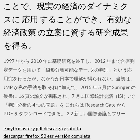
ことで、現実の経済のダイナミク
スに 応用 することができ、有効な
経済政策 の立案に資する研究成果
を得る。
1997 年から 2010 年に基礎研究を終了し、2012 年まで合否判
定データを用いて「線形分離可能なデー. タの判別」という応
用究を行ったが、なかなか日本で理解が得られない。当初は、
JMP が私の手法を取 それに加えて、2015 年 5 月に Springer の
叢書に 16 頁の論文が掲載され、7 月に国際統計会議（ISI）. で
「判別分析の 4 つの問題」を これらは Research Gate から
PDF をダウンロードできる。 2.2 新しい国際会議とフリー
e myth mastery pdf descarga gratuita
descargar firefox 52 esr versión completa