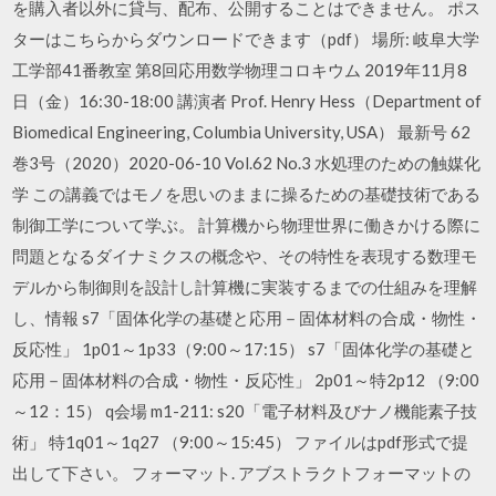
を購入者以外に貸与、配布、公開することはできません。 ポス
ターはこちらからダウンロードできます（pdf） 場所: 岐阜大学
工学部41番教室 第8回応用数学物理コロキウム 2019年11月8
日（金）16:30-18:00 講演者 Prof. Henry Hess（Department of
Biomedical Engineering, Columbia University, USA） 最新号 62
巻3号（2020）2020-06-10 Vol.62 No.3 水処理のための触媒化
学 この講義ではモノを思いのままに操るための基礎技術である
制御工学について学ぶ。 計算機から物理世界に働きかける際に
問題となるダイナミクスの概念や、その特性を表現する数理モ
デルから制御則を設計し計算機に実装するまでの仕組みを理解
し、情報 s7「固体化学の基礎と応用－固体材料の合成・物性・
反応性」 1p01～1p33（9:00～17:15） s7「固体化学の基礎と
応用－固体材料の合成・物性・反応性」 2p01～特2p12 （9:00
～12：15） q会場 m1-211: s20「電子材料及びナノ機能素子技
術」 特1q01～1q27 （9:00～15:45） ファイルはpdf形式で提
出して下さい。 フォーマット. アブストラクトフォーマットの