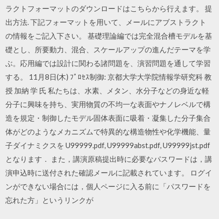
ラクトフォーマットのダウンロードはこちらから行えます。 提
出方法. 下記フォーマットを用いて、メールにアブストラクト
の情報をご記入下さい。 基礎理論編では完全混合槽モデルを基
礎とし、所要動力、混合、スケールアップの進んだテーマを学
ぶ。応用編では設計に関わる諸問題を、演習問題を通して学習
する。 11月8日(木) ﾌﾟﾛｾｽ制御: 京都大学大学院情報学研究科 教
授 加納 学 氏 私たちは、水素、メタン、水分子などの身近な軽
分子に興味を持ち、実用物質の不均一な表面やナノレベルで構
造を規定・制御したモデル固体表面に吸着・凝集した分子集合
体がどのようなメカニズムで特異的な構造物性や化学機能、量
子ダイナミクスを U99999.pdf, U99999abst.pdf, U99999jst.pdf
となります． また，講演原稿提出時に必要なパスワードは，講
演申込時に送付された確認メールに記載されています。 ログイ
ンができない場合には，個人ページに入る前に「パスワードを
忘れた方」というリンクが